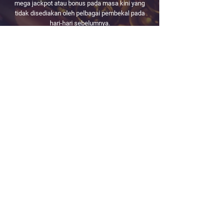
mega jackpot atau bonus pada masa kini yang
tidak disediakan oleh pelbagai pembekal pada
hari-hari sebelumnya.
Belum Ahli?
Daftar sekarang!
Hubungi
WhatsApp :
011-25714182
Telegram :
@SPIN99CS1