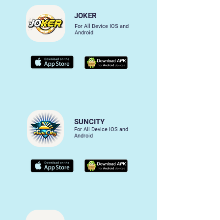
JOKER
For All Device IOS and
Android
SUNCITY
For All Device IOS and
Android