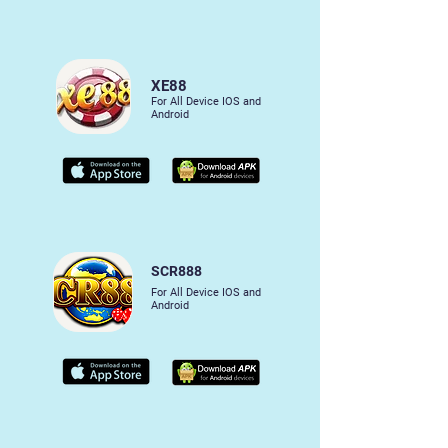
XE88
For All Device IOS and
Android
SCR888
For All Device IOS and
Android